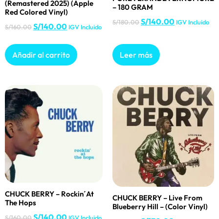
(Remastered 2025) (Apple
– 180 GRAM
Red Colored Vinyl)
S/
140.00
S/
180.00
IGV Incluido
S/
140.00
S/
160.00
IGV Incluido
Añadir al carrito
Leer más
CHUCK BERRY – Rockin´At
CHUCK BERRY – Live From
The Hops
Blueberry Hill – (Color Vinyl)
S/
140.00
S/
160.00
IGV Incluido