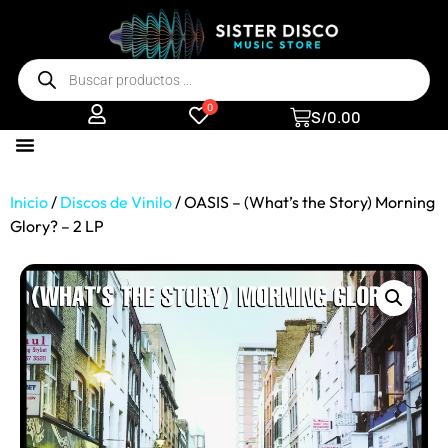
0
S/
0.00
Inicio
/
Discos de Vinilo
/ OASIS – (What’s the Story) Morning
Glory? – 2 LP