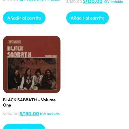
S/
130.00
S/
160.00
IGV Incluido
Añadir al carrito
Añadir al carrito
BLACK SABBATH – Volume
One
S/
150.00
S/
180.00
IGV Incluido