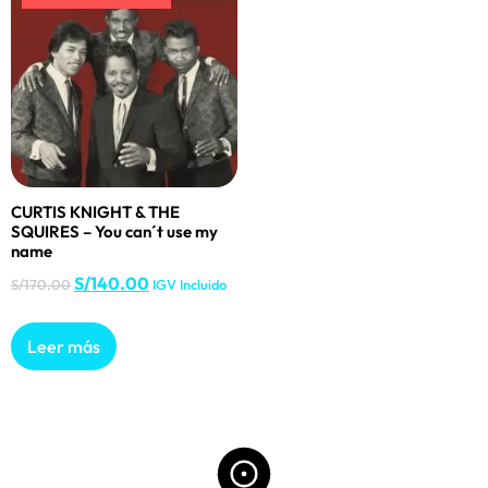
CURTIS KNIGHT & THE
SQUIRES – You can´t use my
name
S/
140.00
S/
170.00
IGV Incluido
Leer más