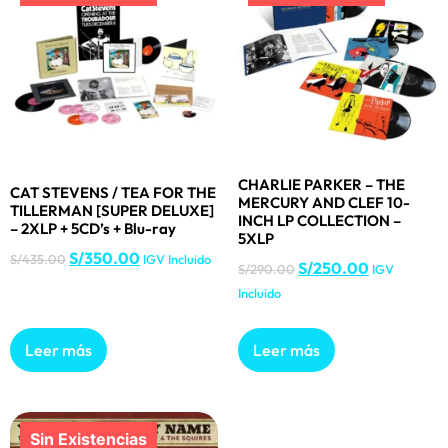
CHARLIE PARKER – THE
CAT STEVENS / TEA FOR THE
MERCURY AND CLEF 10-
TILLERMAN [SUPER DELUXE]
INCH LP COLLECTION –
– 2XLP + 5CD’s + Blu-ray
5XLP
S/
350.00
S/
435.00
IGV Incluido
S/
250.00
S/
290.00
IGV
Incluido
Leer más
Leer más