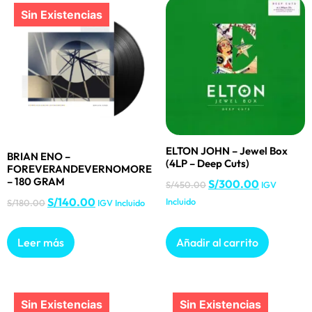
ELTON JOHN – Jewel Box
BRIAN ENO –
(4LP – Deep Cuts)
FOREVERANDEVERNOMORE
– 180 GRAM
S/
300.00
S/
450.00
IGV
S/
140.00
Incluido
S/
180.00
IGV Incluido
Leer más
Añadir al carrito