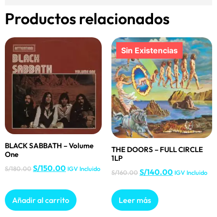
Productos relacionados
BLACK SABBATH – Volume
THE DOORS – FULL CIRCLE
One
1LP
S/
150.00
S/
180.00
IGV Incluido
S/
140.00
S/
160.00
IGV Incluido
Añadir al carrito
Leer más