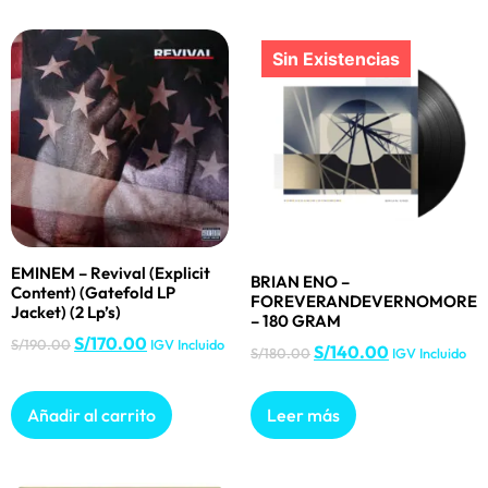
EMINEM – Revival (Explicit
BRIAN ENO –
Content) (Gatefold LP
FOREVERANDEVERNOMORE
Jacket) (2 Lp’s)
– 180 GRAM
S/
170.00
S/
190.00
IGV Incluido
S/
140.00
S/
180.00
IGV Incluido
Añadir al carrito
Leer más