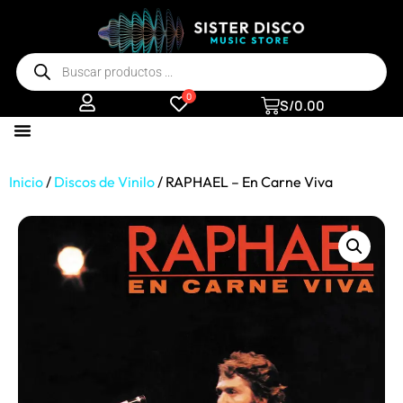
0
S/
0.00
Inicio
/
Discos de Vinilo
/ RAPHAEL – En Carne Viva