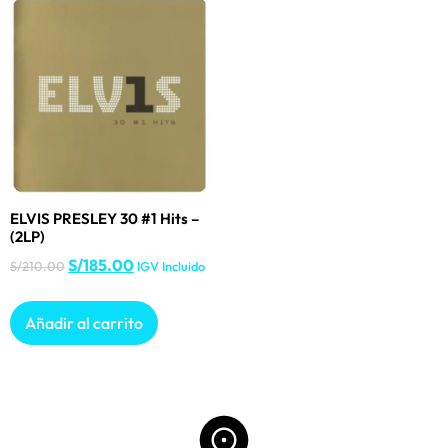
ELVIS PRESLEY 30 #1 Hits –
(2LP)
S/
185.00
S/
210.00
IGV Incluido
Añadir al carrito