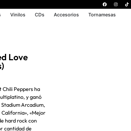
s
Vinilos
CDs
Accesorios
Tornamesas
ed Love
s)
t Chili Peppers ha
ltiplatino, y ganó
r Stadium Arcadium,
 California», «Mejor
de hard rock con
or cantidad de