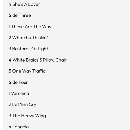
4 She’s A Lover
Side Three
1 These Are The Ways
2 Whatchu Thinkin’
3 Bastards Of Light
4 White Braids & Pillow Chair
5 One Way Traffic
Side Four
1 Veronica
2 Let ‘Em Cry
3 The Heavy Wing
4 Tangelo