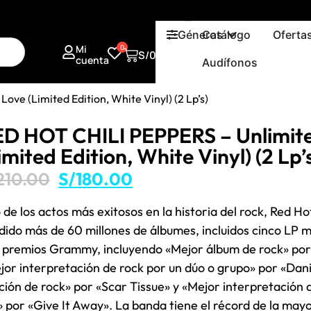
Géneros
Catálogo
Oferta
Mi
0
S/
0.00
cuenta
Audífonos
ve (Limited Edition, White Vinyl) (2 Lp’s)
D HOT CHILI PEPPERS – Unlimit
imited Edition, White Vinyl) (2 Lp’
210.00
S/
180.00
 de los actos más exitosos en la historia del rock, Red Ho
dido más de 60 millones de álbumes, incluidos cinco LP mu
s premios Grammy, incluyendo «Mejor álbum de rock» po
jor interpretación de rock por un dúo o grupo» por «Dani
ción de rock» por «Scar Tissue» y «Mejor interpretación 
» por «Give It Away». La banda tiene el récord de la may