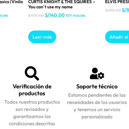
sics (Vinilo
CURTIS KNIGHT & THE SQUIRES –
ELVIS PRESL
You can´t use my name
S/
1
S/
210.00
S/
140.00
luido
S/
170.00
IGV Incluido
Leer más
Añadir al
Verificación de
Soporte técnico
productos
Estamos pendientes de las
Todos nuestros productos
necesidades de los usuarios
son revisados y
y tenemos un servicio
garantizamos las
personalizado
condiciones descritas