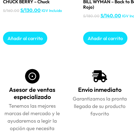
CHUCK BERRY – Chuck
BILL WYMAN – Back to Ba
Rojo)
S/
130.00
S/
160.00
IGV Incluido
S/
140.00
S/
180.00
IGV Inc
Añadir al carrito
Añadir al carrito
Asesor de ventas
Envio inmediato
especializado
Garantizamos la pronta
Tenemos las mejores
llegada de su producto
marcas del mercado y le
favorito
ayudaremos a legir la
opción que necesita