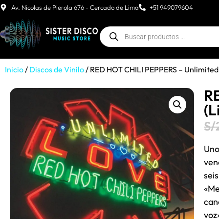
Av. Nicolas de Pierola 676 - Cercado de Lima
+51 949079604
Inicio
/
Discos de Vinilo
/ RED HOT CHILI PEPPERS – Unlimited Lo
RE
(L
S/
Uno
ven
sei
«Me
can
voz