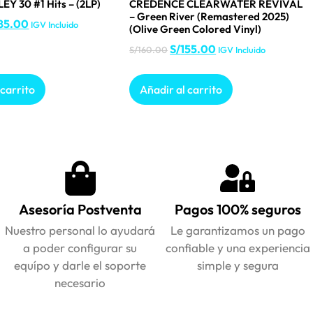
EY 30 #1 Hits – (2LP)
CREDENCE CLEARWATER REVIVAL
– Green River (Remastered 2025)
85.00
IGV Incluido
(Olive Green Colored Vinyl)
S/
155.00
S/
160.00
IGV Incluido
 carrito
Añadir al carrito
Asesoría Postventa
Pagos 100% seguros
Nuestro personal lo ayudará
Le garantizamos un pago
a poder configurar su
confiable y una experiencia
equípo y darle el soporte
simple y segura
necesario