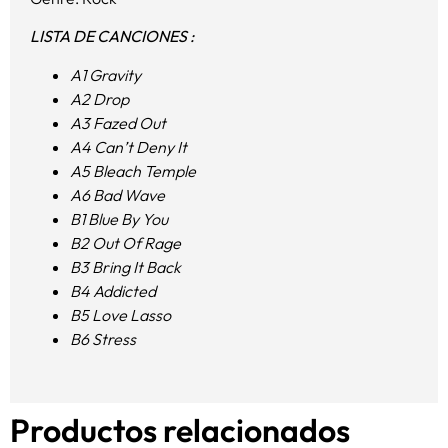
LISTA DE CANCIONES :
A1 Gravity
A2 Drop
A3 Fazed Out
A4 Can’t Deny It
A5 Bleach Temple
A6 Bad Wave
B1 Blue By You
B2 Out Of Rage
B3 Bring It Back
B4 Addicted
B5 Love Lasso
B6 Stress
Productos relacionados