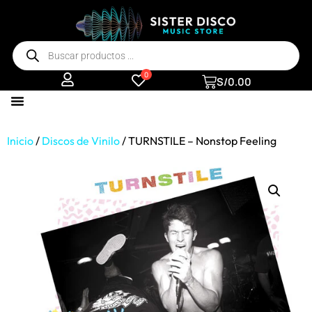
0
S/
0.00
Inicio
/
Discos de Vinilo
/ TURNSTILE – Nonstop Feeling