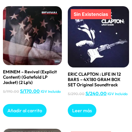
EMINEM – Revival (Explicit
ERIC CLAPTON : LIFE IN 12
Content) (Gatefold LP
BARS – 4X180 GRAM BOX
Jacket) (2 Lp’s)
SET Original Soundtrack
S/
170.00
S/
190.00
IGV Incluido
S/
240.00
S/
290.00
IGV Incluido
Añadir al carrito
Leer más