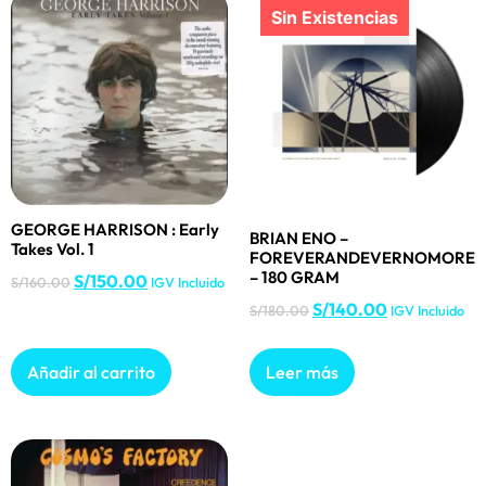
GEORGE HARRISON : Early
BRIAN ENO –
Takes Vol. 1
FOREVERANDEVERNOMORE
– 180 GRAM
S/
150.00
S/
160.00
IGV Incluido
S/
140.00
S/
180.00
IGV Incluido
Añadir al carrito
Leer más