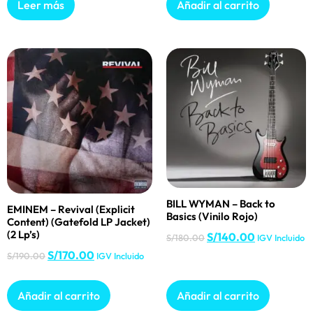
Leer más
Añadir al carrito
BILL WYMAN – Back to
EMINEM – Revival (Explicit
Basics (Vinilo Rojo)
Content) (Gatefold LP Jacket)
(2 Lp’s)
S/
140.00
S/
180.00
IGV Incluido
S/
170.00
S/
190.00
IGV Incluido
Añadir al carrito
Añadir al carrito